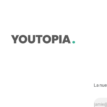
Alerta Amarilla por el Fenómeno de
El Niño.
La nue