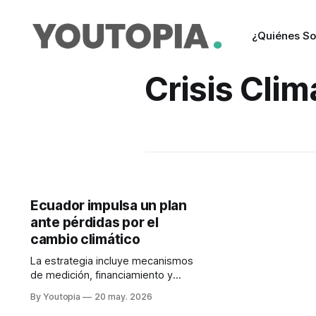
¿Quiénes S
Crisis Clim
Ecuador impulsa un plan
ante pérdidas por el
cambio climático
La estrategia incluye mecanismos
de medición, financiamiento y
respuesta ante pérdidas
By Youtopia
20 may. 2026
económicas y no económicas.