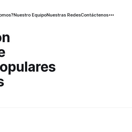
Somos?
Nuestro Equipo
Nuestras Redes
Contáctenos
ón
e
opulares
s