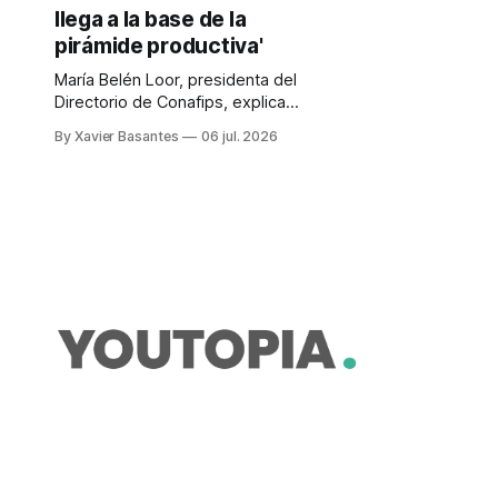
llega a la base de la
pirámide productiva'
María Belén Loor, presidenta del
Directorio de Conafips, explica
cómo la banca pública de segundo
By Xavier Basantes
06 jul. 2026
piso está ampliando el acceso a
este tipo de crédito sostenible