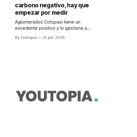
carbono negativo, hay que
empezar por medir
Aglomerados Cotopaxi tiene un
excedente positivo y lo gestiona a
través del sistema de
By Youtopia
21 jun. 2026
compensación. Se basa en
prácticas de producción
responsable.