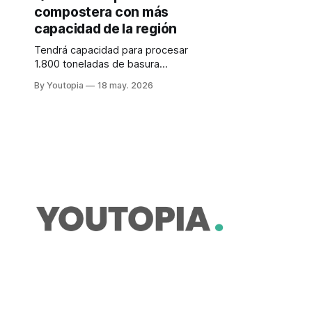
compostera con más
capacidad de la región
Tendrá capacidad para procesar
1.800 toneladas de basura
mensuales que hoy se entierran. Su
By Youtopia
18 may. 2026
eficiencia depende de que la
ciudadanía separe lo que bota.