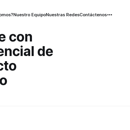
Somos?
Nuestro Equipo
Nuestras Redes
Contáctenos
e con
ncial de
cto
ro