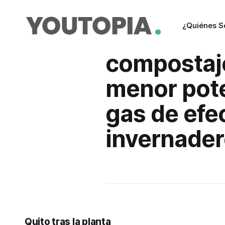
¿Quiénes 
compostaj
menor pote
gas de efe
invernade
Quito tras la planta