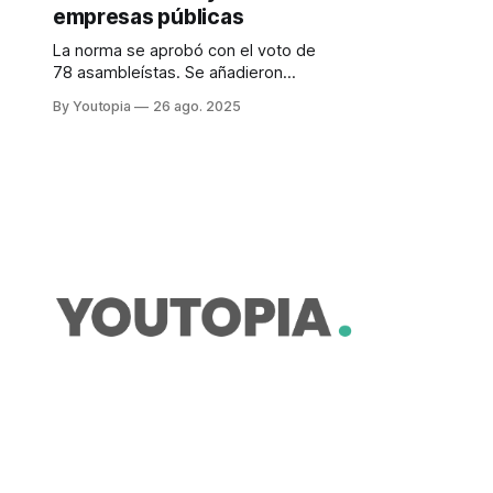
empresas públicas
La norma se aprobó con el voto de
78 asambleístas. Se añadieron
reformas para caducar concesiones
By Youtopia
26 ago. 2025
mineras y liquidar empresas
públicas.