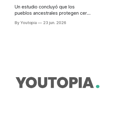
Un estudio concluyó que los
pueblos ancestrales protegen cerca
del 80% de la biodiversidad
By Youtopia
23 jun. 2026
remanente, pero reciben menos del
1% del financiamiento climático