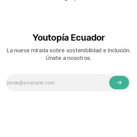
Youtopía Ecuador
La nueva mirada sobre sostenibilidad e inclusión.
Únete a nosotros.