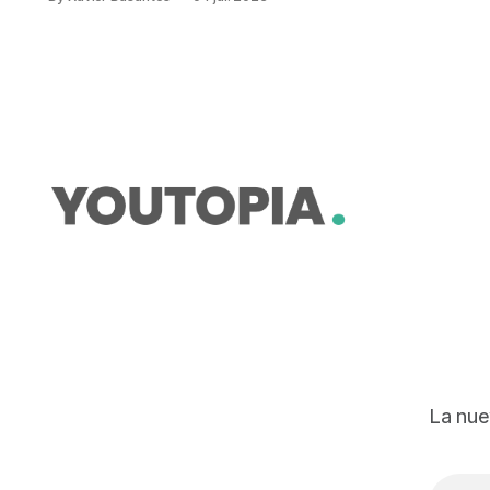
mejores prácticas de sostenibilidad
se consolidan en las aulas. Uno de
esos ejemplos es el que desarrolla
el colegio Liceo Campo Verde en
sus instalaciones en Quito, a través
del proyecto Carbono Neutro. La
institución está enfocada
La nue