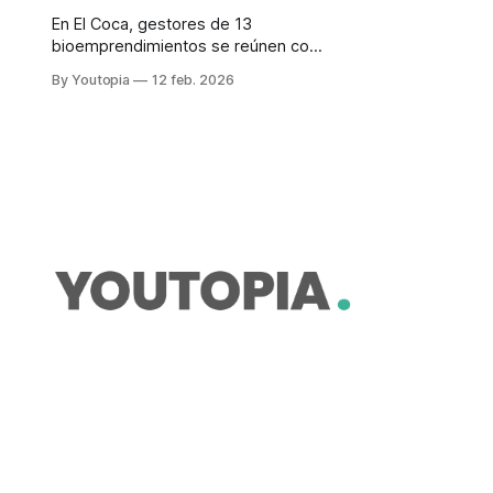
En El Coca, gestores de 13
bioemprendimientos se reúnen con
compradores de las otras regiones
By Youtopia
12 feb. 2026
del Ecuador, en busca de mercados
para productos de alto valor
agregado