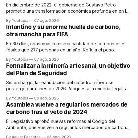
En diciembre de 2022, el gobierno de Gustavo Petro
prometió una transformación económica profunda en en la
región. Un trabajo audiovisual evalúa la situación.
By Youtopia
07 ago. 2026
Infantino y su enorme huella de carbono,
otra mancha para FIFA
En 39 días, consumió la misma cantidad de combustibles
fósiles que 217 personas en un año. Refleja el peso
desproporcionado del transporte aéreo en el Mundial.
By Youtopia
07 ago. 2026
Formalizar a la minería artesanal, un objetivo
del Plan de Seguridad
Sin embargo, la reanudación del catastro minero se
postergó para fines de 2026. Ataques a la minería ilegal se
refuerzan con la "Estrategia de Ciberdefensa 2026".
By Youtopia
06 ago. 2026
Asamblea vuelve a regular los mercados de
carbono tras el veto de 2024
El Legislativo aprobó nuevas reformas al Código del
Ambiente, que vuelven a regular los mercados de carbono,
tras el veto total del Ejecutivo en 2024.
By Xavier Basantes
05 ago. 2026