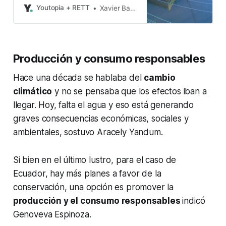
bienestar de la humanidad y la
Youtopia + RETT
Xavier Basantes
continuidad de todas las formas de
vida del planeta. La cantidad de
eventos climáticos extremos en
América Latina y el Caribe (ALC)
Producción y consumo responsables
pasó de un promedio de 28 por año
-durante el
Hace una década se hablaba del
cambio
climático
y no se pensaba que los efectos iban a
llegar. Hoy, falta el agua y eso está generando
graves consecuencias económicas, sociales y
ambientales, sostuvo Aracely Yandum.
Si bien en el último lustro, para el caso de
Ecuador, hay más planes a favor de la
conservación, una opción es promover la
producción y el consumo responsables
indicó
Genoveva Espinoza.