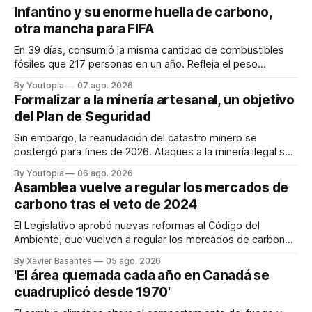
Infantino y su enorme huella de carbono,
otra mancha para FIFA
En 39 días, consumió la misma cantidad de combustibles
fósiles que 217 personas en un año. Refleja el peso
desproporcionado del transporte aéreo en el Mundial.
By Youtopia
07 ago. 2026
Formalizar a la minería artesanal, un objetivo
del Plan de Seguridad
Sin embargo, la reanudación del catastro minero se
postergó para fines de 2026. Ataques a la minería ilegal se
refuerzan con la "Estrategia de Ciberdefensa 2026".
By Youtopia
06 ago. 2026
Asamblea vuelve a regular los mercados de
carbono tras el veto de 2024
El Legislativo aprobó nuevas reformas al Código del
Ambiente, que vuelven a regular los mercados de carbono,
tras el veto total del Ejecutivo en 2024.
By Xavier Basantes
05 ago. 2026
'El área quemada cada año en Canadá se
cuadruplicó desde 1970'