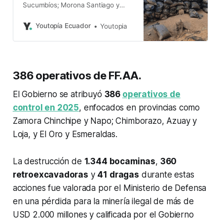
Sucumbíos; Morona Santiago y
Zamora Chinchipe; Azuay, El Oro y
Loja son 9 de las 16 provincias con
Youtopía Ecuador
Youtopia
actividad. La Arcom, con
limitaciones.
386 operativos de FF.AA.
El Gobierno se atribuyó
386
operativos de
control en 2025
, enfocados en provincias como
Zamora Chinchipe y Napo; Chimborazo, Azuay y
Loja, y El Oro y Esmeraldas.
La destrucción de
1.344 bocaminas
,
360
retroexcavadoras
y
41 dragas
durante estas
acciones fue valorada por el Ministerio de Defensa
en una pérdida para la minería ilegal de más de
USD 2.000 millones y calificada por el Gobierno