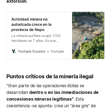
extorsión
.
Actividad minera no
autorizada crece en la
provincia de Napo
La minería aurífera ocupó 1.700
hectáreas en 7 años. Es una
amenaza para uno de los sistemas
hídricos más importantes del país,
Youtopía Ecuador
Youtopia
señala EcoCiencia.
Puntos críticos de la minería ilegal
"Gran parte de las operaciones ilícitas se
desarrollan
dentro o en las inmediaciones de
concesiones mineras legítimas"
. Esta
coexistencia -se apunta- crea un "área gris" de