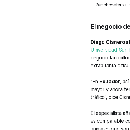
Pamphobeteus ultr
El negocio de
Diego Cisneros
Universidad San 
negocio tan millo
exista tanta dific
“En
Ecuador
, as
mayor y ahora t
tráfico”, dice Cisn
El especialista a
es comparable co
animales que son