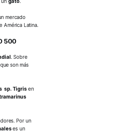
 un
gato
.
a un mercado
e América Latina.
SD 500
ndial
. Sobre
rque son más
sp. Tigris
en
tramarinus
adores. Por un
males
es un