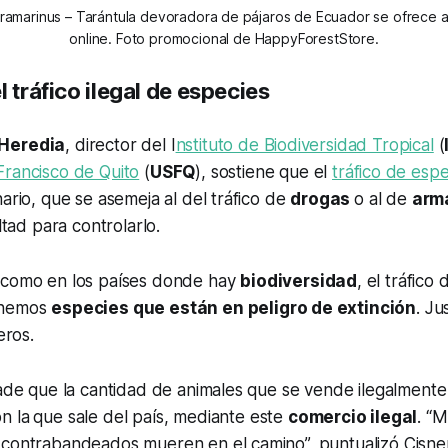
amarinus – Tarántula devoradora de pájaros de Ecuador se ofrece a
online. Foto promocional de HappyForestStore.
l tráfico ilegal de especies
 Heredia
, director del I
nstituto de Biodiversidad Tropical
(
Francisco de Quito
(
USFQ
), sostiene que el
tráfico de esp
nario, que se asemeja al del tráfico de
drogas
o al de
arm
ultad para controlarlo.
í como en los países donde hay
biodiversidad
, el tráfico
enemos
especies que están en peligro de extinción
. J
eros.
ñade que la cantidad de animales que se vende ilegalment
n la
que sale del país, mediante este
comercio ilegal
. “
 contrabandeados mueren en el camino”, puntualizó Cisne