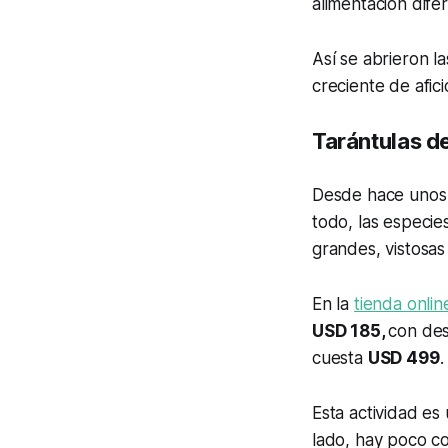
alimentación dife
Así se abrieron l
creciente de afic
Tarántulas d
Desde hace unos 
todo, las especi
grandes, vistosas 
En la
tienda onlin
USD 185,
con de
cuesta
USD 499
Esta actividad es
lado, hay poco co