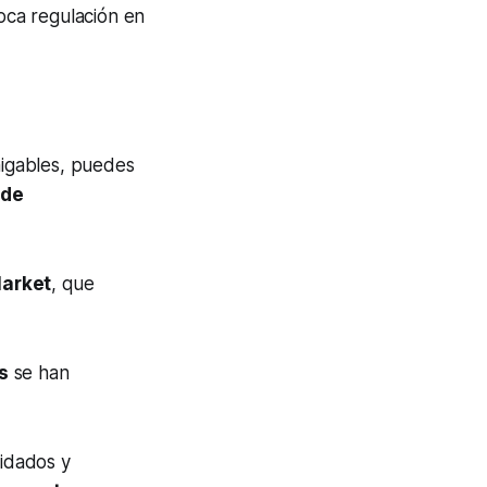
oca regulación en
igables, puedes
 de
Market
, que
s
se han
uidados y