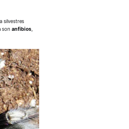
a silvestres
n
son
anfibios
,