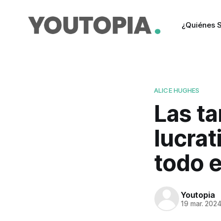
¿Quiénes 
ALICE HUGHES
Las ta
lucrat
todo 
Youtopia
19 mar. 202