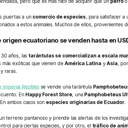
renciada, pero que es más fácil de adquirir que un
perro
o
as puertas a un
comercio de especies
, para satisfacer 
ionados a estos animales. Muchos de ellos, provenientes d
e origen ecuatoriano se venden hasta en U
30 años, las
tarántulas se comercializan a escala mu
es más exóticas que vienen de
América Latina
y
Asia
, po
y raras.
e Imperial Reptiles
se vende una tarántula
Pamphobeteus 
scuento. En
Happy Forest Store
, una
Pamphobeteus Ul
. En ambos casos son
especies originarias de Ecuador
.
 un terreno pantanoso y prende las alertas de los investig
ntrol para ciertas especies, y por otro, el
tráfico de ani