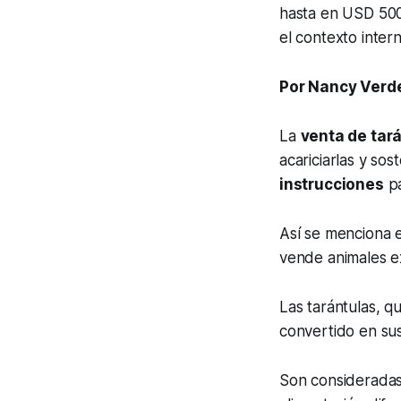
hasta en USD 500
el contexto intern
Por Nancy Verd
La
venta de tar
acariciarlas y sos
instrucciones
pa
Así se menciona 
vende animales 
Las tarántulas, 
convertido en su
Son considerada