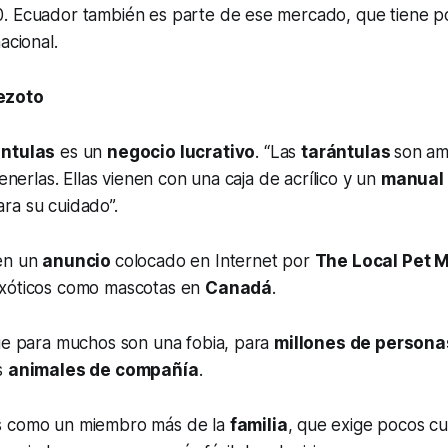
. Ecuador también es parte de ese mercado, que tiene p
acional.
ezoto
ántulas
es un
negocio lucrativo
. “Las
tarántulas
son am
tenerlas. Ellas vienen con una caja de acrílico y un
manual
ra su cuidado”.
en un
anuncio
colocado en Internet por
The Local Pet 
exóticos como mascotas en
Canadá
.
que para muchos son una fobia, para
millones de persona
s
animales de compañía
.
s como un miembro más de la
familia
, que exige pocos c