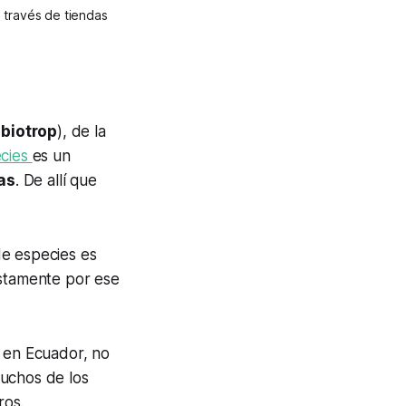
 través de tiendas
Ibiotrop
), de la
ecies
es un
as
. De allí que
 de especies es
ustamente por ese
e en Ecuador, no
Muchos de los
ros.