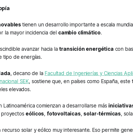
opía
novables
tienen un desarrollo importante a escala mundial
r la mayor incidencia del
cambio climático
.
escindible avanzar hacia la
transición energética
con bas
e tipo de energías.
lada
, decano de la
Facultad de Ingenierías y Ciencias Apl
rnacional SEK
, sostiene que, en países como España, este 
eles elevados.
en Latinoamérica comienzan a desarrollarse más
iniciativa
, proyectos
eólicos
,
fotovoltaicas
,
solar-térmicas
, sol
 recurso solar y eólico muy interesante. Eso permite gener