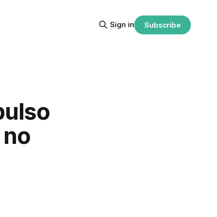
Sign in
Subscribe
pulso
 no