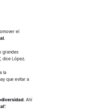
romover el
al
.
o grandes
, dice López.
a la
hay que evitar a
odiversidad
. Ahí
al
”.