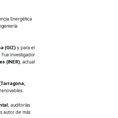
encia Energética
ngeniería
a (GIZ)
y para el
. Fue investigador
es (INER)
, actual
 (Tarragona,
 renovables.
ntal
, auditorías
Es autor de más