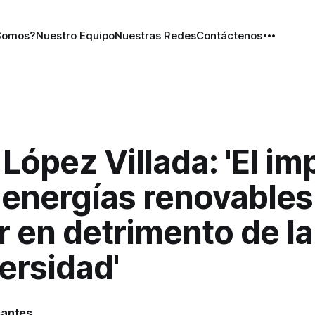
Somos?
Nuestro Equipo
Nuestras Redes
Contáctenos
López Villada: 'El im
 energías renovables
r en detrimento de la
ersidad'
santes