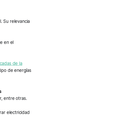
. Su relevancia
e en el
icadas de la
tipo de energías
s
ar, entre otras.
ar electricidad