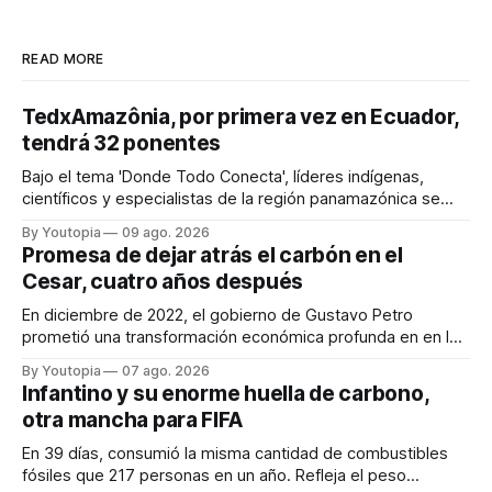
READ MORE
TedxAmazônia, por primera vez en Ecuador,
tendrá 32 ponentes
Bajo el tema 'Donde Todo Conecta', líderes indígenas,
científicos y especialistas de la región panamazónica se
citarán del 27 al 30 de agosto de 2026 en Baños y Puyo
By Youtopia
09 ago. 2026
Promesa de dejar atrás el carbón en el
Cesar, cuatro años después
En diciembre de 2022, el gobierno de Gustavo Petro
prometió una transformación económica profunda en en la
región. Un trabajo audiovisual evalúa la situación.
By Youtopia
07 ago. 2026
Infantino y su enorme huella de carbono,
otra mancha para FIFA
En 39 días, consumió la misma cantidad de combustibles
fósiles que 217 personas en un año. Refleja el peso