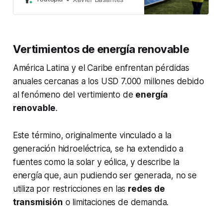
Internacional de Energías
Renovables (Irena) y la
Organización Meteorológica
Mundial (OMM) publicaron un
Vertimientos de energía renovable
primer informe conjunto sobre esta
temática. El objetivo del documento
América Latina y el Caribe enfrentan pérdidas
es propiciar una mejor comprensión
de los recursos
anuales cercanas a los USD 7.000 millones debido
al fenómeno del vertimiento de
energía
renovable
.
Este término, originalmente vinculado a la
generación hidroeléctrica, se ha extendido a
fuentes como la solar y eólica, y describe la
energía que, aun pudiendo ser generada, no se
utiliza por restricciones en las
redes de
transmisión
o limitaciones de demanda.