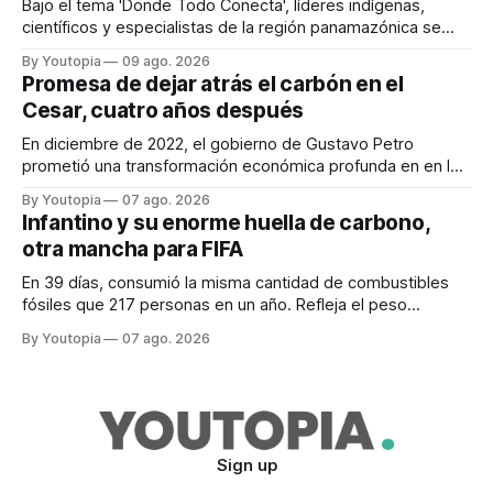
Bajo el tema 'Donde Todo Conecta', líderes indígenas,
científicos y especialistas de la región panamazónica se
citarán del 27 al 30 de agosto de 2026 en Baños y Puyo
By Youtopia
09 ago. 2026
Promesa de dejar atrás el carbón en el
Cesar, cuatro años después
En diciembre de 2022, el gobierno de Gustavo Petro
prometió una transformación económica profunda en en la
región. Un trabajo audiovisual evalúa la situación.
By Youtopia
07 ago. 2026
Infantino y su enorme huella de carbono,
otra mancha para FIFA
En 39 días, consumió la misma cantidad de combustibles
fósiles que 217 personas en un año. Refleja el peso
desproporcionado del transporte aéreo en el Mundial.
By Youtopia
07 ago. 2026
Sign up