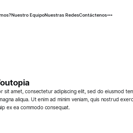
omos?
Nuestro Equipo
Nuestras Redes
Contáctenos
Youtopia
 sit amet, consectetur adipiscing elit, sed do eiusmod tem
magna aliqua. Ut enim ad minim veniam, quis nostrud exerc
liquip ex ea commodo consequat.