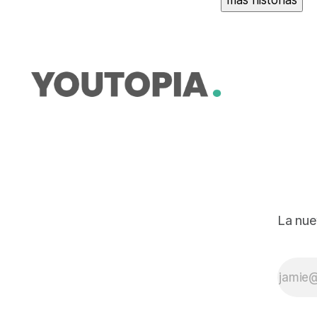
más historias
La nue