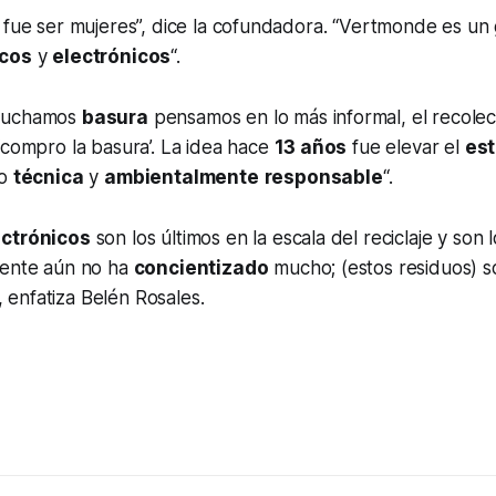
 fue ser mujeres”, dice la cofundadora. “Vertmonde es un
icos
y
electrónicos
“.
scuchamos
basura
pensamos en lo más informal, el recolec
‘compro la basura’. La idea hace
13 años
fue elevar el
es
lo
técnica
y
ambientalmente
responsable
“.
ectrónicos
son los últimos en la escala del reciclaje y son 
gente aún no ha
concientizado
mucho; (estos residuos) s
“, enfatiza Belén Rosales.