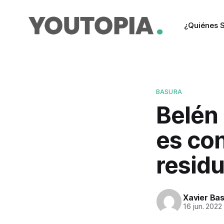
¿Quiénes 
BASURA
Belén 
es con
residu
Xavier Ba
16 jun. 2022