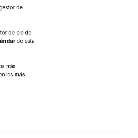
 gestor de
tor de pie de
tándar
de esta
los más
on los
más