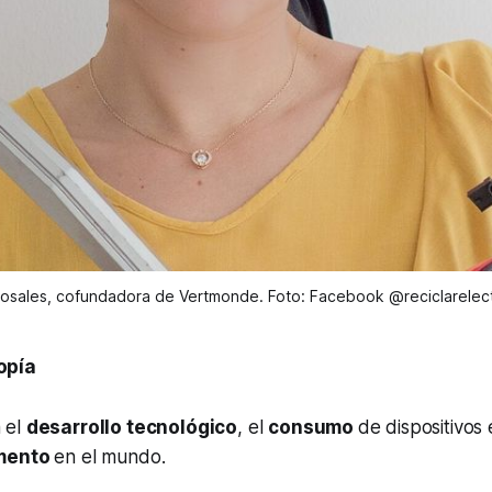
osales, cofundadora de Vertmonde. Foto: Facebook @reciclarelec
opía
 el
desarrollo tecnológico
, el
consumo
de dispositivos 
mento
en el mundo.