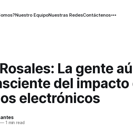
Somos?
Nuestro Equipo
Nuestras Redes
Contáctenos
Rosales: La gente a
sciente del impacto 
os electrónicos
santes
—
1 min read