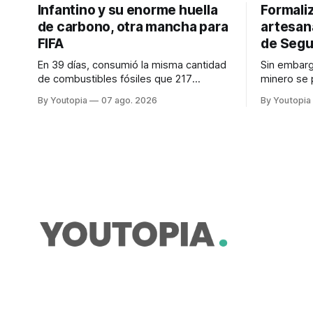
Infantino y su enorme huella
Formaliz
de carbono, otra mancha para
artesana
FIFA
de Segu
En 39 días, consumió la misma cantidad
Sin embarg
de combustibles fósiles que 217
minero se 
personas en un año. Refleja el peso
Ataques a l
By Youtopia
07 ago. 2026
By Youtopia
desproporcionado del transporte aéreo
con la "Es
en el Mundial.
2026".