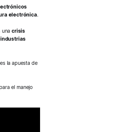
lectrónicos
ura electrónica
.
n una
crisis
industrias
es la apuesta de
para el manejo