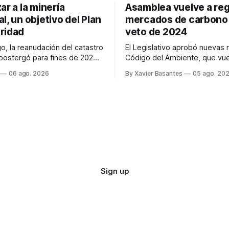
ar a la minería
Asamblea vuelve a reg
l, un objetivo del Plan
mercados de carbono 
ridad
veto de 2024
o, la reanudación del catastro
El Legislativo aprobó nuevas 
postergó para fines de 2026.
Código del Ambiente, que vue
a minería ilegal se refuerzan
regular los mercados de carbo
06 ago. 2026
By Xavier Basantes
05 ago. 20
trategia de Ciberdefensa
veto total del Ejecutivo en 20
Sign up