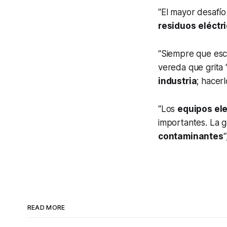
“El mayor desafío
residuos
eléctr
“Siempre que e
vereda que grita 
industria
; hacer
“Los
equipos el
importantes. La 
contaminantes
READ MORE