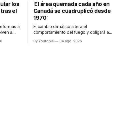
ular los
'El área quemada cada año en
tras el
Canadá se cuadruplicó desde
1970'
reformas al
El cambio climático altera el
lven a
comportamiento del fuego y obligará a
no, tras el
replantear por completo el modo en que
26
By Youtopia
04 ago. 2026
24.
lo previene y combate, según el experto
Mike Flannigan