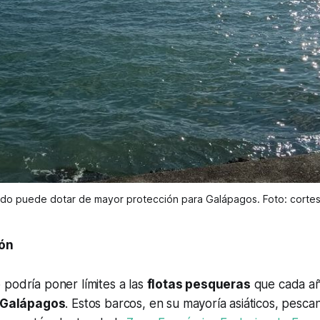
tado puede dotar de mayor protección para Galápagos. Foto: cort
cón
podría poner límites a las
flotas pesqueras
que cada añ
Galápagos
. Estos barcos, en su mayoría asiáticos, pesca