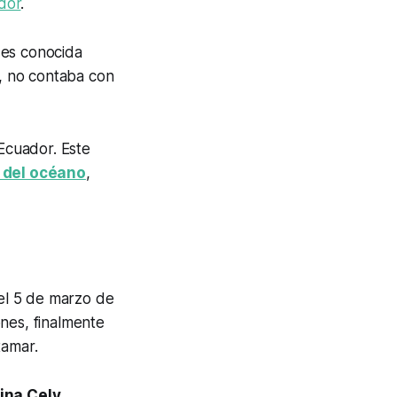
dor
.
 es conocida
, no contaba con
 Ecuador. Este
 del océano
,
 el 5 de marzo de
nes, finalmente
tamar.
ina Cely,