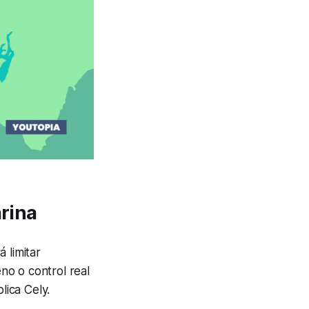
arina
 limitar
no o control real
plica Cely.