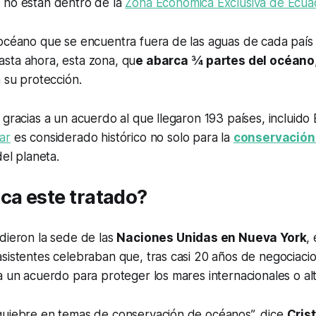
 no están dentro de la
Zona Económica Exclusiva de Ecua
 océano que se encuentra fuera de las aguas de cada país
Hasta ahora, esta zona, qu
e abarca 3⁄4 partes del océano
a su protección.
 gracias a un acuerdo al que llegaron 193 países, incluido
ar
es considerado histórico no solo para la
conservación
del planeta.
ca este tratado?
dieron la sede de las
Naciones Unidas en Nueva York
,
sistentes celebraban que, tras casi 20 años de negociacio
a un acuerdo para proteger los mares internacionales o al
quiebre en temas de conservación de océanos”, dice
Crist