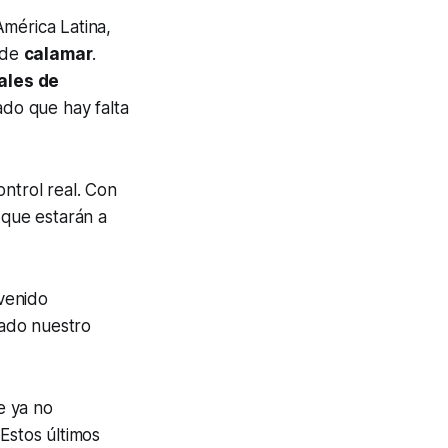
América Latina,
a de
calamar
.
ales de
do que hay falta
ntrol real. Con
 que estarán a
venido
lado nuestro
e ya no
Estos últimos