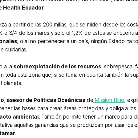
e Health Ecuador.
za a partir de las 200 millas, que se miden desde las cost
 o 3/4 de los mares y solo el 1,2% de estos se encuentra
ionales
, o al no pertenecer a un país, ningún Estado ha t
e cuidarlas.
o a la
sobreexplotación de los recursos
, sobrepesca, f
n toda esta zona que, si se toma en cuenta también la supe
l planeta.
lo, asesor de Políticas Oceánicas
de
Mission Blue
, exp
ener las bases para crear áreas protegidas y obliga a los
acto ambiental.
También permite tener un marco para dis
itativa aquellas ganancias que se produzcan por usar los 
ltamar
.