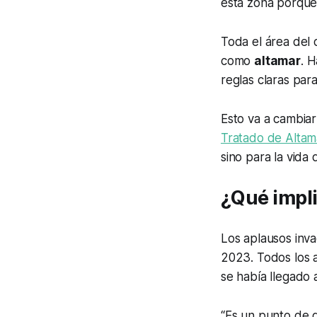
esta zona porque
Toda el área del
como
altamar
. 
reglas claras par
Esto va a cambiar
Tratado de Altam
sino para la vida 
¿Qué impli
Los aplausos inva
2023. Todos los a
se había llegado 
“Es un punto de 