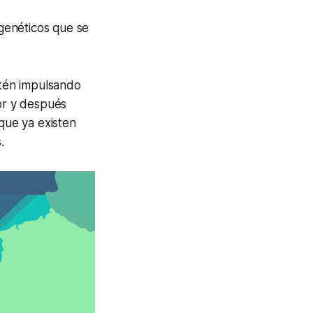
genéticos que se
tén impulsando
gor y después
que ya existen
.