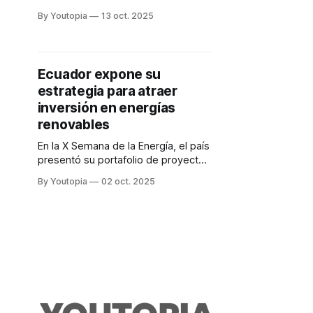
oportunidades. Sin embargo, aún
By Youtopia
13 oct. 2025
falta inversión y políticas a largo
plazo.
Ecuador expone su
estrategia para atraer
inversión en energías
renovables
En la X Semana de la Energía, el país
presentó su portafolio de proyectos
y regulaciones. Busca fomentar la
By Youtopia
02 oct. 2025
inversión privada en generación
eléctrica.