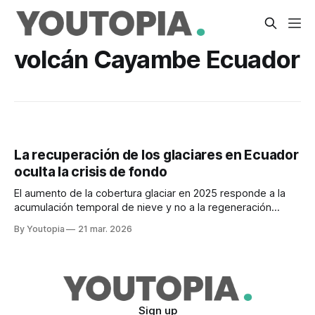
volcán Cayambe Ecuador
La recuperación de los glaciares en Ecuador
oculta la crisis de fondo
El aumento de la cobertura glaciar en 2025 responde a la
acumulación temporal de nieve y no a la regeneración
estructural del sistema, advierte EcoCiencia.
By Youtopia
21 mar. 2026
Sign up