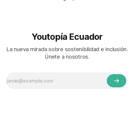
Youtopía Ecuador
La nueva mirada sobre sostenibilidad e inclusión.
Únete a nosotros.