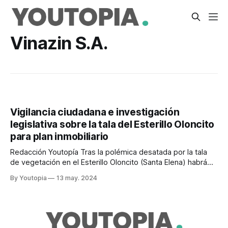
Vinazin S.A.
Vigilancia ciudadana e investigación
legislativa sobre la tala del Esterillo Oloncito
para plan inmobiliario
Redacción Youtopía Tras la polémica desatada por la tala
de vegetación en el Esterillo Oloncito (Santa Elena) habrá
vigilancia ciudadana e investigación legislativa. “Las
By Youtopia
13 may. 2024
organizaciones ambientales y la comunidad seguiremos
vigilantes de que no se vulneren los derechos que
constitucionalmente le asisten a los ecosistemas
especialmente sensibles, como el manglar,