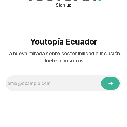
Sign up
Youtopía Ecuador
La nueva mirada sobre sostenibilidad e inclusión.
Únete a nosotros.