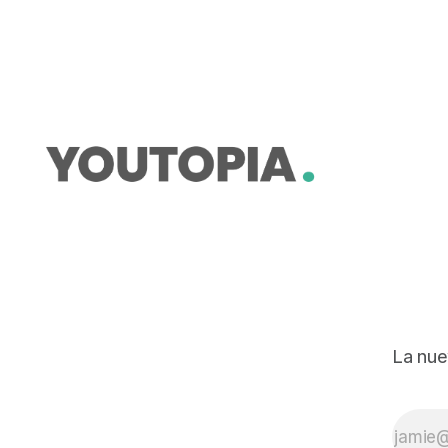
La nue