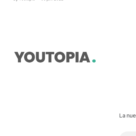
del Secretario General de la ONU,
António Guterres, llega en el
contexto del Día Mundial del Medio
Ambiente, que se celebra este
domingo 5 de junio. Hay más de 3
000 millones de personas
afectadas por la
La nue