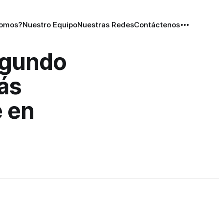
Somos?
Nuestro Equipo
Nuestras Redes
Contáctenos
egundo
ás
 en