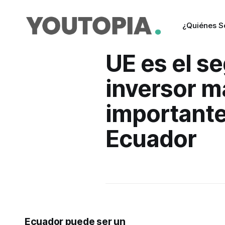
¿Quiénes 
UE es el s
inversor m
importante
Ecuador
Ecuador puede ser un