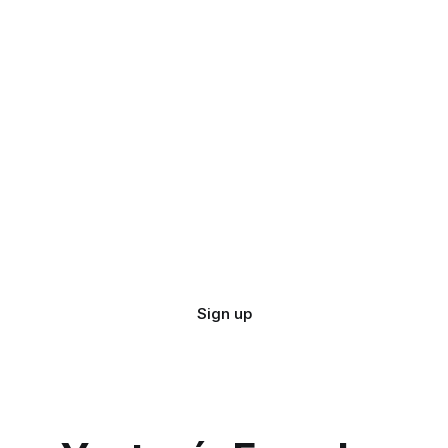
Sign up