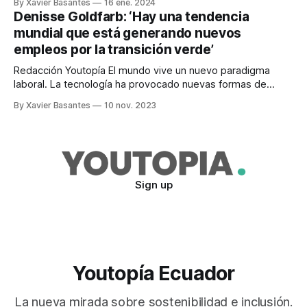
By Xavier Basantes
16 ene. 2024
ante las crecientes fracturas mundiales. Entre los
Denisse Goldfarb: ‘Hay una tendencia
principales riesgos se encuentran la ciberdelincuencia, los
mundial que está generando nuevos
efectos adversos de la Inteligencia Artificial (IA), la
empleos por la transición verde’
desinformación
Redacción Youtopía El mundo vive un nuevo paradigma
laboral. La tecnología ha provocado nuevas formas de
trabajar y a eso se añade la prolongación de la esperanza
By Xavier Basantes
10 nov. 2023
de vida, en el orden de los 100 años. Denisse Goldfarb,
docente del MBA de la Pontificia Universidad Católica de
Chile, señala que
Sign up
Youtopía Ecuador
La nueva mirada sobre sostenibilidad e inclusión.