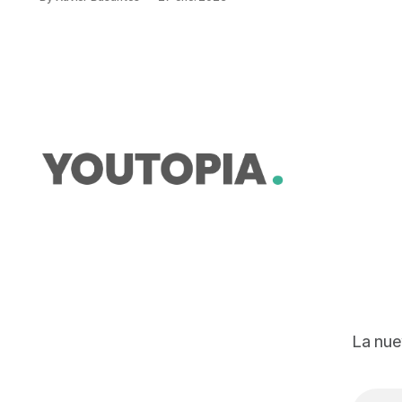
podrán beneficiar de la Guía de
Recursos de Educación Ambiental.
Este 27 de enero de 2023 se lanzó
en Quito, esta ‘caja de
herramientas’, con el objetivo de
apoyar a los maestros de
La nue