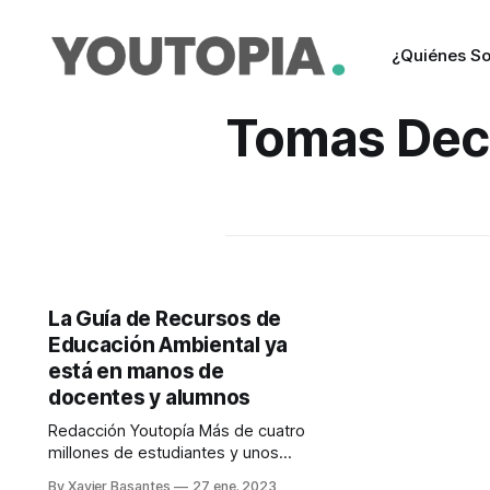
¿Quiénes S
Tomas Dec
La Guía de Recursos de
Educación Ambiental ya
está en manos de
docentes y alumnos
Redacción Youtopía Más de cuatro
millones de estudiantes y unos
160.000 docentes en el Ecuador se
By Xavier Basantes
27 ene. 2023