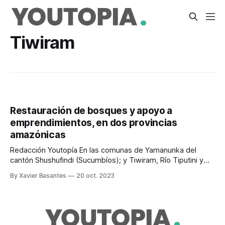
Tiwiram
Restauración de bosques y apoyo a
emprendimientos, en dos provincias
amazónicas
Redacción Youtopía En las comunas de Yamanunka del
cantón Shushufindi (Sucumbíos); y Tiwiram, Río Tiputini y
Justicia Social del cantón Orellana (Orellana) se restauraron
By Xavier Basantes
20 oct. 2023
4.000 ha de bosques nativos. La restauración permite
recuperar la funcionalidad de los ecosistemas y restablecer
condiciones que favorezcan la evolución de los procesos
naturales