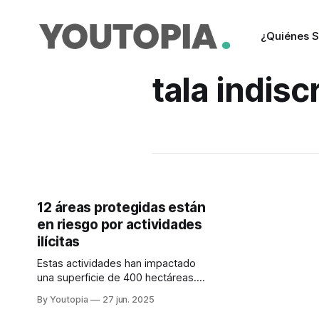
¿Quiénes 
tala indis
12 áreas protegidas están
en riesgo por actividades
ilícitas
Estas actividades han impactado
una superficie de 400 hectáreas.
Corresponden a minería ilegal,
By Youtopia
27 jun. 2025
deforestación, pesca ilegal y tráfico