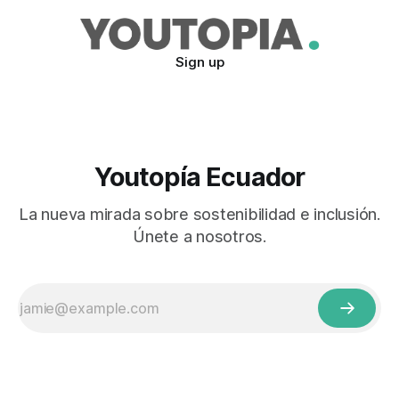
Sign up
Youtopía Ecuador
La nueva mirada sobre sostenibilidad e inclusión.
Únete a nosotros.