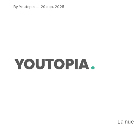
Hay iniciativas exitosas como el
By Youtopia
29 sep. 2025
Banco de Alimentos de Quito, pero
la recuperación es baja: 2%.
La nue