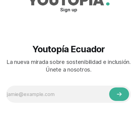
Sign up
Youtopía Ecuador
La nueva mirada sobre sostenibilidad e inclusión.
Únete a nosotros.