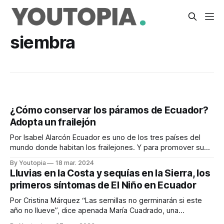
siembra
¿Cómo conservar los páramos de Ecuador?
Adopta un frailejón
Por Isabel Alarcón Ecuador es uno de los tres países del
mundo donde habitan los frailejones. Y para promover su
conservación de desarrolla la campaña Adopta un frailejón.
By Youtopia
18 mar. 2024
Estas plantas, también conocidas como los ‘abuelos de los
Lluvias en la Costa y sequías en la Sierra, los
páramos’ o las ‘fábricas de ríos’, son reservas naturales de
primeros síntomas de El Niño en Ecuador
agua potable. Gracias
Por Cristina Márquez “Las semillas no germinarán si este
año no llueve”, dice apenada María Cuadrado, una
agricultora de Alausí, en Chimborazo. En su comunidad, La