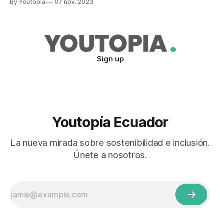
By Youtopia
07 nov. 2023
Moya, el suelo está seco. Los campesinos de las provincias
del Callejón Interantino (Sierra Centro y Sur), empiezan a
ponerse ansiosos porque la ausencia
Sign up
Youtopía Ecuador
La nueva mirada sobre sostenibilidad e inclusión.
Únete a nosotros.