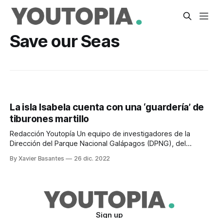
Save our Seas
La isla Isabela cuenta con una ‘guardería’ de
tiburones martillo
Redacción Youtopía Un equipo de investigadores de la
Dirección del Parque Nacional Galápagos (DPNG), del
Ministerio de Ambiente, Agua y Transición Ecológica
By Xavier Basantes
26 dic. 2022
(Maate), y la Universidad San Francisco de Quito (USFQ)
identificó un nuevo sitio de crianza del tiburón martillo en la
isla Isabela. “Se trata de un hallazgo importante”
Sign up