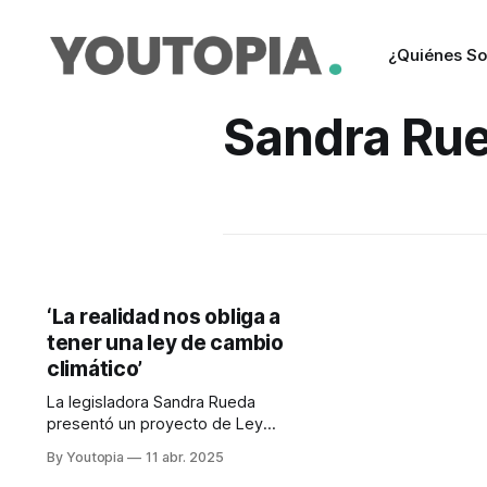
¿Quiénes S
Sandra Ru
‘La realidad nos obliga a
tener una ley de cambio
climático’
La legisladora Sandra Rueda
presentó un proyecto de Ley
Orgánica para el Combate y la
By Youtopia
11 abr. 2025
Adaptación al Cambio Climático. Se