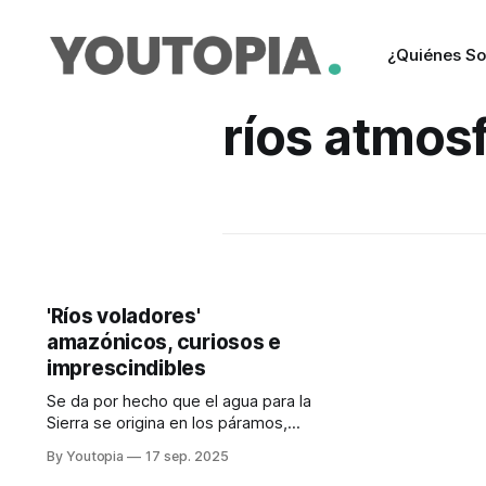
¿Quiénes S
ríos atmos
'Ríos voladores'
amazónicos, curiosos e
imprescindibles
Se da por hecho que el agua para la
Sierra se origina en los páramos,
pero antes se alimentan de masas
By Youtopia
17 sep. 2025
de agua traídas por los vientos