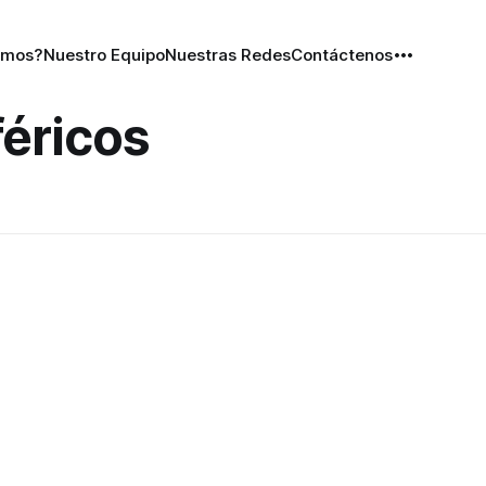
omos?
Nuestro Equipo
Nuestras Redes
Contáctenos
féricos