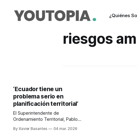
¿Quiénes S
riesgos am
‘Ecuador tiene un
problema serio en
planificación territorial’
El Superintendente de
Ordenamiento Territorial, Pablo
Iglesias, analiza el panorama del
By Xavier Basantes
04 mar. 2026
país. Denuncia que médicos