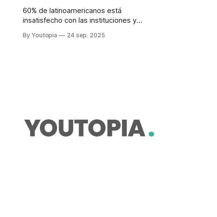
60% de latinoamericanos está
insatisfecho con las instituciones y
siente incertidumbre. Dos hallazgos
By Youtopia
24 sep. 2025
Informe 2025 de Desarrollo Humano
del PNUD.