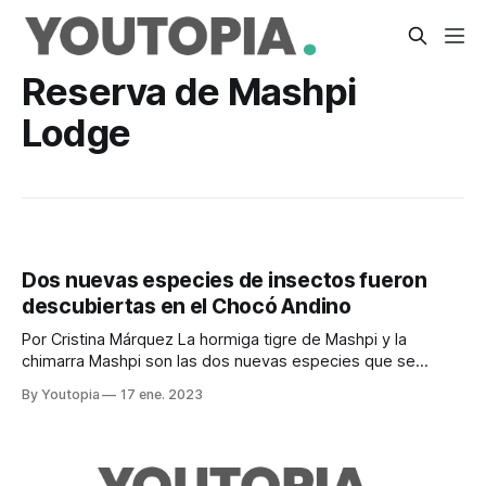
Reserva de Mashpi
Lodge
Dos nuevas especies de insectos fueron
descubiertas en el Chocó Andino
Por Cristina Márquez La hormiga tigre de Mashpi y la
chimarra Mashpi son las dos nuevas especies que se
suman al catálogo de insectos endémicos del Ecuador. Dos
By Youtopia
17 ene. 2023
equipos de científicos de la Escuela Superior Politécnica del
Litoral (Espol) y de la Universidad de las Américas (UDLA),
respectivamente, son los