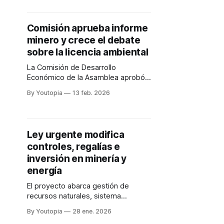
Comisión aprueba informe
minero y crece el debate
sobre la licencia ambiental
La Comisión de Desarrollo
Económico de la Asamblea aprobó
el informe de la ley urgente de
By Youtopia
13 feb. 2026
minería y energía. La simplificación
de la licencia ambiental preocupa.
Ley urgente modifica
controles, regalías e
inversión en minería y
energía
El proyecto abarca gestión de
recursos naturales, sistema
eléctrico e inversión en estos
By Youtopia
28 ene. 2026
sectores. En minería, la autorización