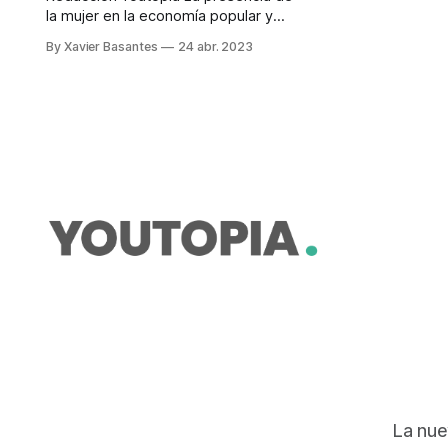
la mujer en la economía popular y
solidaria tiene cada vez más
By Xavier Basantes
24 abr. 2023
incidencia. En ese sentido, la
educación financiera con enfoque
de género contribuye a reducir las
brechas. Margarita Hernández,
superintendenta de Economía
Popular y Solidaria, señala que para
afianzar esa reducción de barreras
se
La nue