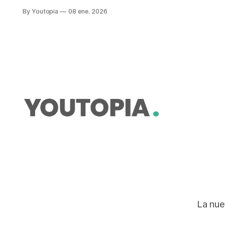
dispuso paralizar la construcción de
By Youtopia
08 ene. 2026
la carretera Pasapungo-Angamarca-
El Corazón
La nue