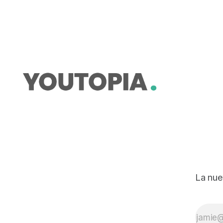
antorchas.
La nue