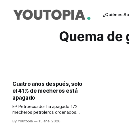
¿Quiénes S
Quema de 
Cuatro años después, solo
el 41% de mecheros está
apagado
EP Petroecuador ha apagado 172
mecheros petroleros ordenados
por la justicia en 2021. En la
By Youtopia
15 ene. 2026
Amazonía aún siguen activas 252