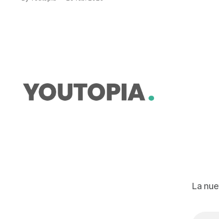
La construcción de vías es un
problema adicional.
La nue