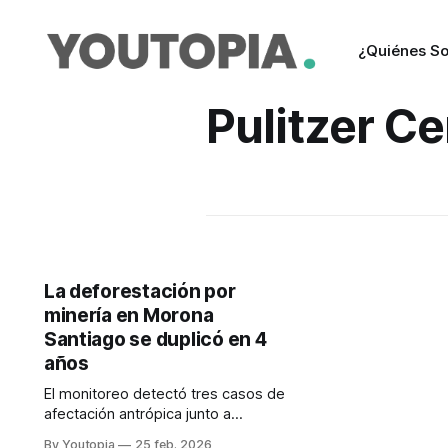
¿Quiénes S
Pulitzer Ce
La deforestación por
minería en Morona
Santiago se duplicó en 4
años
El monitoreo detectó tres casos de
afectación antrópica junto a
localidades ancestrales y reservas.
By Youtopia
25 feb. 2026