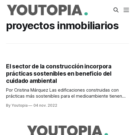
proyectos inmobiliarios
El sector de la construcción incorpora
prácticas sostenibles en beneficio del
cuidado ambiental
Por Cristina Márquez Las edificaciones construidas con
prácticas más sostenibles para el medioambiente tienen
más demanda en el país. Para la Federación Ecuatoriana de
By Youtopia
04 nov. 2022
Cámaras de la Construcción, esto motivó a los
constructores a reemplazar materiales y adaptar los
métodos constructivos con menos impacto ambiental, a las
exigencias locales. Ese