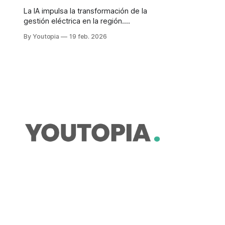
La IA impulsa la transformación de la
gestión eléctrica en la región.
Experiencias de Uruguay, Chile y
By Youtopia
19 feb. 2026
Adelat muestran avances en
operación y atención al cliente.