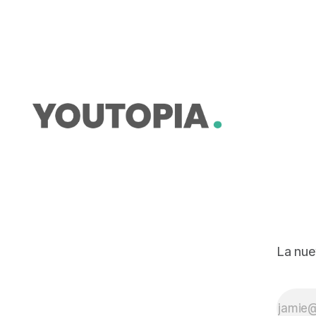
durante el gobierno de Daniel
Noboa Azín. La funcionaria, de 26
años y oriunda del Archipiélago de
Galápagos, contribuyó a establecer
el primer sistema de reciclaje para
la Isla Isabela. Este proyecto,
denominado
La nue