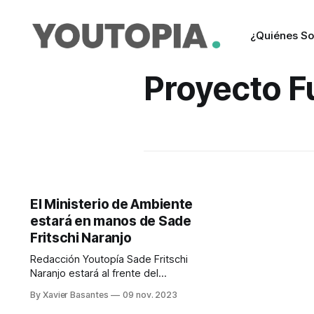
¿Quiénes S
Proyecto F
El Ministerio de Ambiente
estará en manos de Sade
Fritschi Naranjo
Redacción Youtopía Sade Fritschi
Naranjo estará al frente del
Ministerio de Ambiente, Agua y
By Xavier Basantes
09 nov. 2023
Transición Ecológica (Maate),