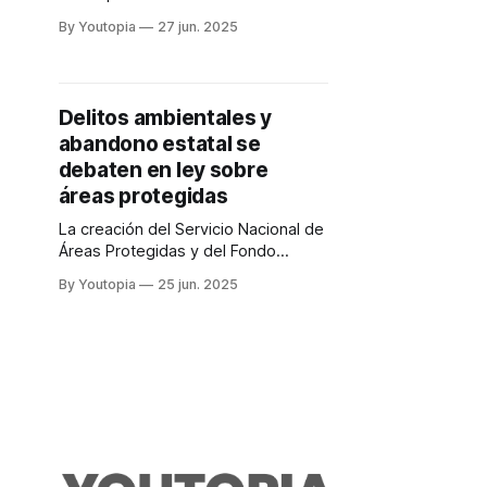
Corresponden a minería ilegal,
By Youtopia
27 jun. 2025
deforestación, pesca ilegal y tráfico
de especies.
Delitos ambientales y
abandono estatal se
debaten en ley sobre
áreas protegidas
La creación del Servicio Nacional de
Áreas Protegidas y del Fondo
Ambiental son parte del análisis.
By Youtopia
25 jun. 2025
Guardaparques exigen más
atención.