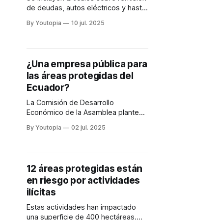
de deudas, autos eléctricos y hasta
operaciones aéreas. Ambientalistas
By Youtopia
10 jul. 2025
anticipan demanda constitucional.
¿Una empresa pública para
las áreas protegidas del
Ecuador?
La Comisión de Desarrollo
Económico de la Asamblea plantea
esa figura. ONG ambientales
By Youtopia
02 jul. 2025
rechazan esa posibilidad.
12 áreas protegidas están
en riesgo por actividades
ilícitas
Estas actividades han impactado
una superficie de 400 hectáreas.