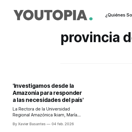
¿Quiénes S
provincia 
'Investigamos desde la
Amazonía para responder
a las necesidades del país'
La Rectora de la Universidad
Regional Amazónica Ikiam, María
Victoria Reyes, detalla el
By Xavier Basantes
04 feb. 2026
crecimiento de la institución y su