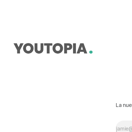
aporte al desarrollo local y regional
La nue