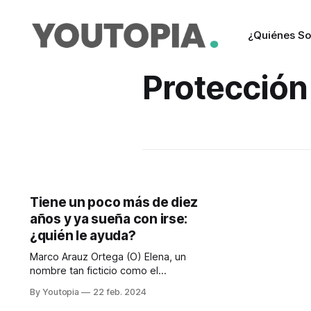
¿Quiénes S
Protección 
Tiene un poco más de diez
años y ya sueña con irse:
¿quién le ayuda?
Marco Arauz Ortega (O) Elena, un
nombre tan ficticio como el
supuesto estado de bienestar
By Youtopia
22 feb. 2024
ecuatoriano, pertenece al grupo de