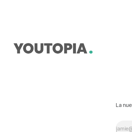
niños, niñas y adolescentes
mayores de diez años que quisiera
irse a vivir a otro país o a otra
ciudad. Cuatro de cada nueve
ecuatorianos de este grupo etario
cree
La nue